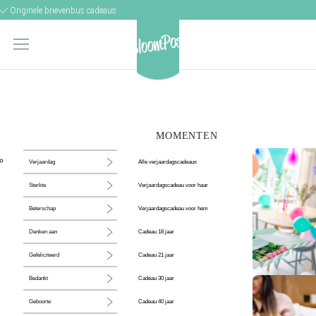
Originele brievenbus cadeaus
MOMENTEN
Alle verjaardagscadeaus
Verjaardag
Verjaardagscadeau voor haar
Sterkte
Verjaardagscadeau voor hem
Beterschap
Cadeau 18 jaar
Denken aan
Cadeau 21 jaar
Gefeliciteerd
Cadeau 30 jaar
Bedankt
De perfecte
Cadeau 40 jaar
Geboorte