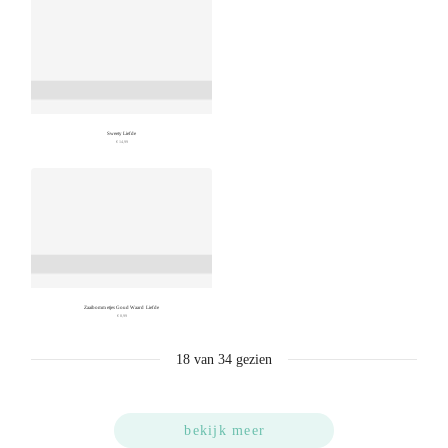
Sweety Liefde
€ 14,99
Zaaibommetjes Goud Waard Liefde
€ 8,99
18
van
34
gezien
bekijk meer