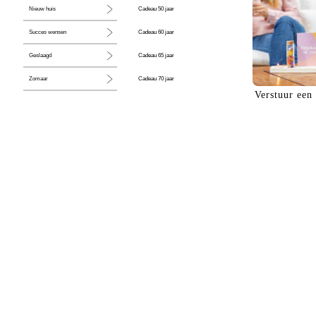
Cadeau 50 jaar
Nieuw huis
Cadeau 60 jaar
Succes wensen
Cadeau 65 jaar
Geslaagd
Cadeau 70 jaar
Zomaar
Verstuur een
Cadeau 80 jaar
Huwelijk
Jubileum
Liefde
Condoleance
Zwangerschap
Liefs
Trots
Pensioen