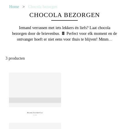
Home
>
Chocola bezorgen
CHOCOLA BEZORGEN
Iemand verrassen met iets lekkers én liefs? Laat
chocola
bezorgen
door de brievenbus. 🍫 Perfect voor elk moment en de
ontvanger hoeft er niet eens voor thuis te blijven! Mmm...
3
producten
Bloemen Chocolade Puur
€ 13,95