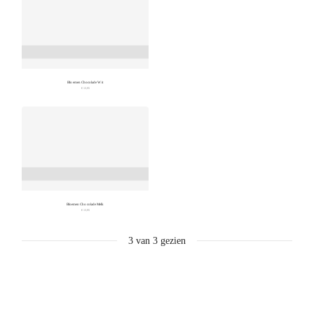
Bloemen Chocolade Wit
€ 13,95
Bloemen Chocolade Melk
€ 13,95
3
van
3
gezien