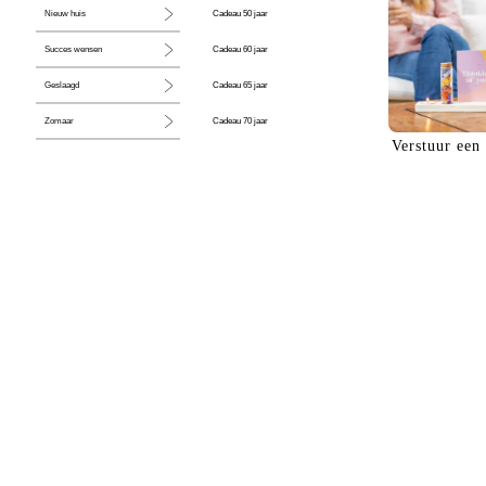
Cadeau 50 jaar
Nieuw huis
Cadeau 60 jaar
Succes wensen
Cadeau 65 jaar
Geslaagd
Cadeau 70 jaar
Zomaar
Verstuur een
Cadeau 80 jaar
Huwelijk
Jubileum
Liefde
Condoleance
Zwangerschap
Liefs
Trots
Pensioen