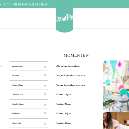
Originele brievenbus cadeaus
MOMENTEN
Alle verjaardagscadeaus
Verjaardag
Verjaardagscadeau voor haar
Sterkte
Verjaardagscadeau voor hem
Beterschap
Cadeau 18 jaar
Denken aan
Cadeau 21 jaar
Gefeliciteerd
Cadeau 30 jaar
Bedankt
De perfecte
Cadeau 40 jaar
Geboorte