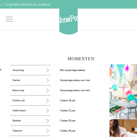
Originele brievenbus cadeaus
MOMENTEN
Alle verjaardagscadeaus
Verjaardag
Verjaardagscadeau voor haar
Sterkte
Verjaardagscadeau voor hem
Beterschap
Cadeau 18 jaar
Denken aan
Cadeau 21 jaar
Gefeliciteerd
Cadeau 30 jaar
Bedankt
De perfecte
Cadeau 40 jaar
Geboorte