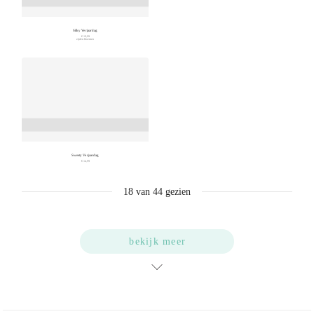
Silky Verjaardag
€ 19,99
zijden bloemen
Sweety Verjaardag
€ 14,99
18
van
44
gezien
bekijk meer