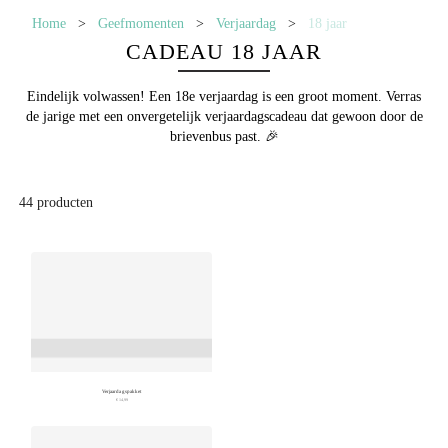
Home
>
Geefmomenten
>
Verjaardag
>
18 jaar
CADEAU 18 JAAR
Eindelijk volwassen! Een 18e verjaardag is een groot moment. Verras
de jarige met een onvergetelijk verjaardagscadeau dat gewoon door de
brievenbus past. 🎉
44
producten
Verjaardagspakket
€ 14,99