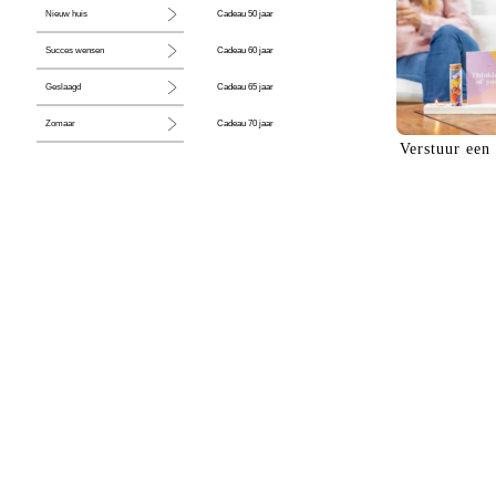
Cadeau 50 jaar
Nieuw huis
Cadeau 60 jaar
Succes wensen
Cadeau 65 jaar
Geslaagd
Cadeau 70 jaar
Zomaar
Verstuur een
Cadeau 80 jaar
Huwelijk
Jubileum
Liefde
Condoleance
Zwangerschap
Liefs
Trots
Pensioen