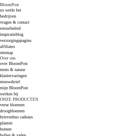
BloomPost
zo werkt het
bedrijven
vragen & contact
retourbeleid
inspiratieblog
verzorgingspagina
affiliates
sitemap
Over ons
over BloomPost
mens & natuur
klantervaringen
nieuwsbrief
mijn BloomPost
werken bij
ONZE PRODUCTEN
verse bloemen
droogbloemen
brievenbus cadeaus
planten
bomen
bollen & zaden