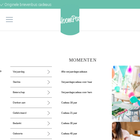
Originele brievenbus cadeaus
MOMENTEN
Alle verjaardagscadeaus
Verjaardag
Verjaardagscadeau voor haar
Sterkte
Verjaardagscadeau voor hem
Beterschap
Cadeau 18 jaar
Denken aan
Cadeau 21 jaar
Gefeliciteerd
Cadeau 30 jaar
Bedankt
De perfecte
Cadeau 40 jaar
Geboorte