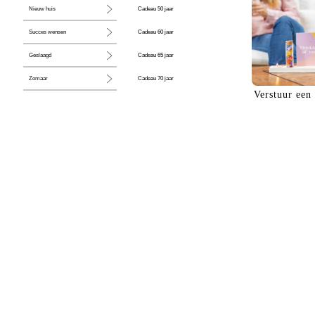
Cadeau 50 jaar
Nieuw huis
Cadeau 60 jaar
Succes wensen
Cadeau 65 jaar
Geslaagd
Cadeau 70 jaar
Zomaar
Verstuur een
Cadeau 80 jaar
Huwelijk
Jubileum
Liefde
Condoleance
Zwangerschap
Liefs
Trots
Pensioen