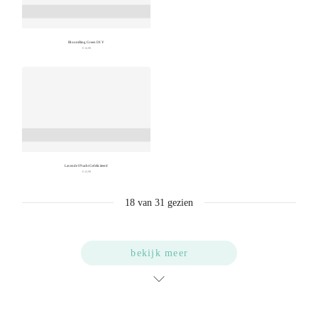
BloomRing Green DIY
€ 16,99
Lavendel Pracht Gefeliciteerd
€ 22,99
18
van
31
gezien
bekijk meer