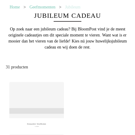
Home
>
Geefmomenten
>
Jubileum
JUBILEUM CADEAU
Op zoek naar een
jubileum cadeau
? Bij BloomPost vind je de meest
originele cadeautjes om dit speciale moment te vieren. Want wat is er
mooier dan het vieren van de liefde! Kies nú jouw huwelijksjubileum
cadeau en wij doen de rest.
31
producten
Hoerapakket - Verse Bloemen
€ 19,99