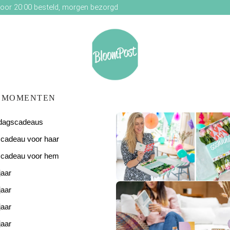
oor 20:00 besteld, morgen bezorgd
MOMENTEN
ardagscadeaus
scadeau voor haar
scadeau voor hem
jaar
De perfecte
verjaardagsverras
jaar
jaar
jaar