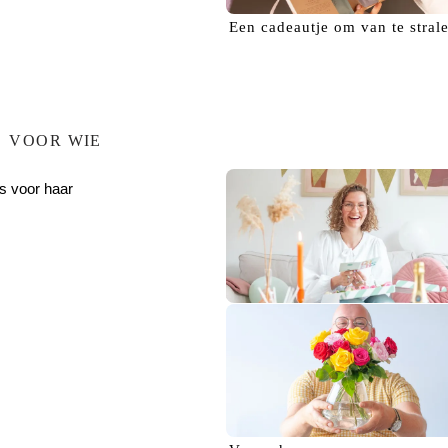
Een
cadeautje
om van te stral
VOOR WIE
s voor haar
Verras haar