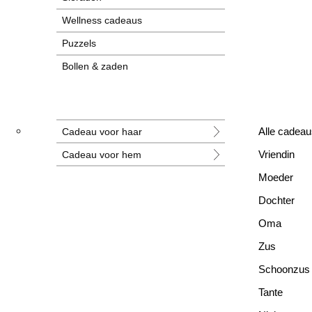
Wellness cadeaus
Puzzels
Bollen & zaden
Tegeltjes
Grotere cadeaus
Cadeau voor haar
Alle cadeau
Nieuwe cadeaus
Cadeau voor hem
Vriendin
Alle cadeaus
Moeder
Dochter
Oma
Zus
Schoonzus
Tante