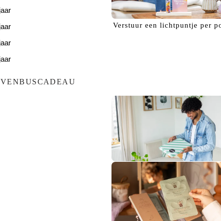
jaar
Verstuur een
lichtpuntje
per p
jaar
jaar
jaar
jaar
EVENBUSCADEAU
Bezorg een
glimlach!