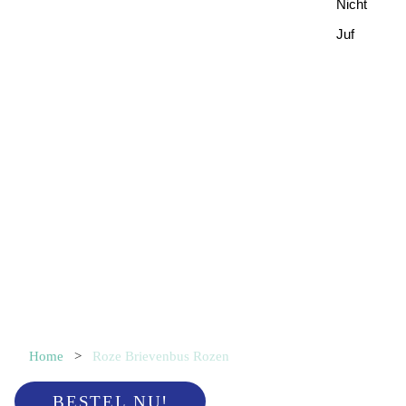
Nicht
Juf
Home
>
Roze Brievenbus Rozen
BESTEL NU!