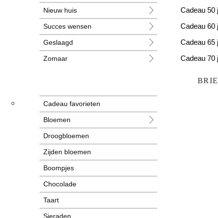
Nieuw huis
Cadeau 50 
Succes wensen
Cadeau 60 
Geslaagd
Cadeau 65 
Zomaar
Cadeau 70 
Huwelijk
Cadeau 80 
BRI
Jubileum
Cadeau favorieten
Liefde
Bloemen
Condoleance
Droogbloemen
Zwangerschap
Zijden bloemen
Liefs
Boompjes
Trots
Chocolade
Pensioen
Taart
Sieraden