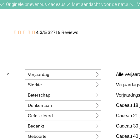
Originele brievenbus cadeaus
Met aandacht voor de natuur
V
4.3/5
32716 Reviews
Verjaardag
Alle verja
Sterkte
Verjaardag
Beterschap
Verjaardag
Denken aan
Cadeau 18 
Gefeliciteerd
Cadeau 21 
Bedankt
Cadeau 30 
Geboorte
Cadeau 40 