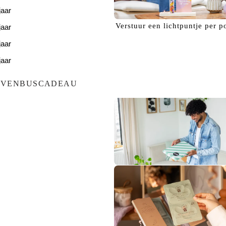
jaar
Verstuur een
lichtpuntje
per p
jaar
jaar
jaar
jaar
EVENBUSCADEAU
Bezorg een
glimlach!