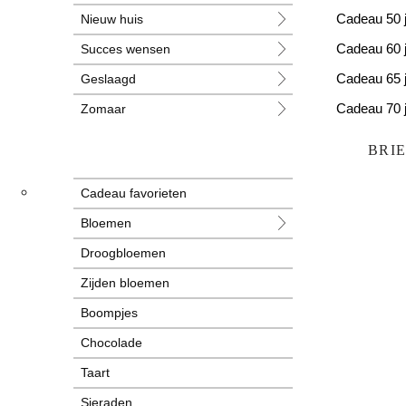
Nieuw huis
Cadeau 50 
Succes wensen
Cadeau 60 
Geslaagd
Cadeau 65 
Zomaar
Cadeau 70 
Huwelijk
Cadeau 80 
BRI
Jubileum
Cadeau favorieten
Liefde
Bloemen
Condoleance
Droogbloemen
Zwangerschap
Zijden bloemen
Liefs
Boompjes
Trots
Chocolade
Pensioen
Taart
Sieraden