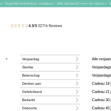
Originele brievenbus cadeaus
Met aandacht voor de natuur
V
4.3/5
32716 Reviews
Verjaardag
Alle verja
Sterkte
Verjaardag
Beterschap
Verjaardag
Denken aan
Cadeau 18 
Gefeliciteerd
Cadeau 21 
Bedankt
Cadeau 30 
Geboorte
Cadeau 40 