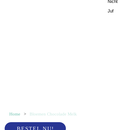
Nicht
Juf
Home
>
Bloemen Chocolade Melk
BESTEL NU!