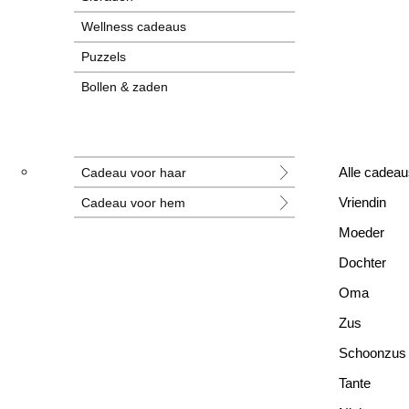
Wellness cadeaus
Puzzels
Bollen & zaden
Tegeltjes
Grotere cadeaus
Cadeau voor haar
Alle cadeau
Nieuwe cadeaus
Cadeau voor hem
Vriendin
Alle cadeaus
Moeder
Dochter
Oma
Zus
Schoonzus
Tante