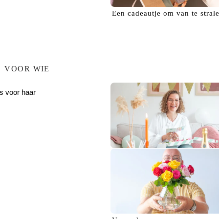
Een
cadeautje
om van te stral
VOOR WIE
s voor haar
Verras haar