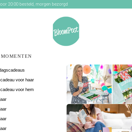
oor 20:00 besteld, morgen bezorgd
MOMENTEN
ardagscadeaus
scadeau voor haar
scadeau voor hem
jaar
De perfecte
verjaardagsverras
jaar
jaar
jaar