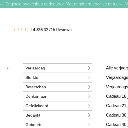
Originele brievenbus cadeaus
Met aandacht voor de natuur
V
4.3/5
32716 Reviews
Verjaardag
Alle verja
Sterkte
Verjaardag
Beterschap
Verjaardag
Denken aan
Cadeau 18 
Gefeliciteerd
Cadeau 21 
Bedankt
Cadeau 30 
Geboorte
Cadeau 40 