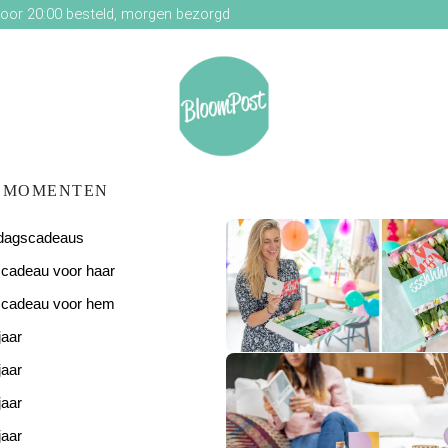
oor 20:00 besteld, morgen bezorgd
MOMENTEN
ardagscadeaus
scadeau voor haar
scadeau voor hem
jaar
De perfecte
verjaardagsverras
jaar
jaar
jaar