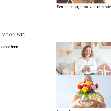
Een
cadeautje
om van te stral
VOOR WIE
s voor haar
Verras haar