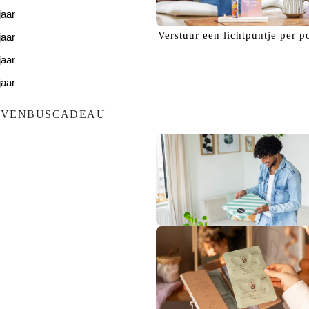
jaar
Verstuur een
lichtpuntje
per p
jaar
jaar
jaar
jaar
EVENBUSCADEAU
Bezorg een
glimlach!