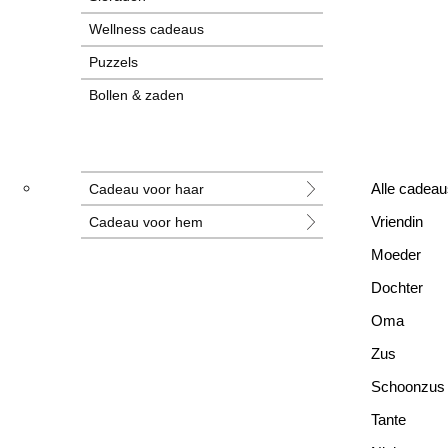
Wellness cadeaus
Puzzels
Bollen & zaden
Tegeltjes
Grotere cadeaus
Cadeau voor haar
Alle cadeau
Nieuwe cadeaus
Cadeau voor hem
Vriendin
Alle cadeaus
Moeder
Dochter
Oma
Zus
Schoonzus
Tante