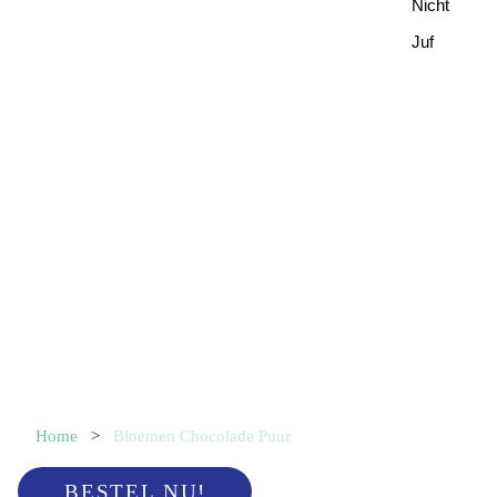
Nicht
Juf
Home
>
Bloemen Chocolade Puur
BESTEL NU!