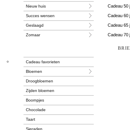
Nieuw huis
Cadeau 50 
Succes wensen
Cadeau 60 
Geslaagd
Cadeau 65 
Zomaar
Cadeau 70 
Huwelijk
Cadeau 80 
BRI
Jubileum
Cadeau favorieten
Liefde
Bloemen
Condoleance
Droogbloemen
Zwangerschap
Zijden bloemen
Liefs
Boompjes
Trots
Chocolade
Pensioen
Taart
Sieraden