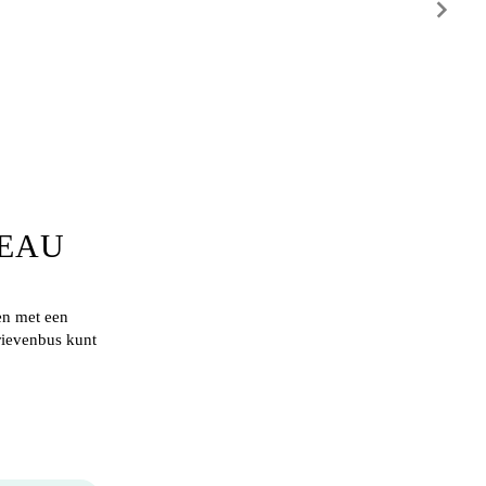
DEAU
en met een
rievenbus kunt