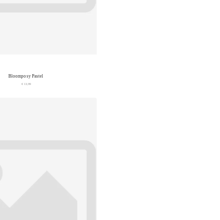
Bloomposy Pastel
€ 13,99