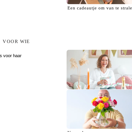
Een
cadeautje
om van te stral
VOOR WIE
s voor haar
Verras haar