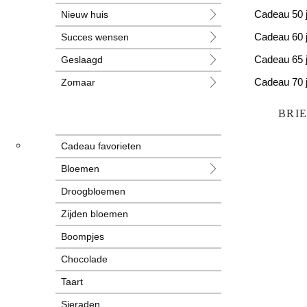
Nieuw huis
Cadeau 50 
Succes wensen
Cadeau 60 
Geslaagd
Cadeau 65 
Zomaar
Cadeau 70 
Huwelijk
Cadeau 80 
BRI
Jubileum
Cadeau favorieten
Liefde
Bloemen
Condoleance
Droogbloemen
Zwangerschap
Zijden bloemen
Liefs
Boompjes
Trots
Chocolade
Pensioen
Taart
Sieraden