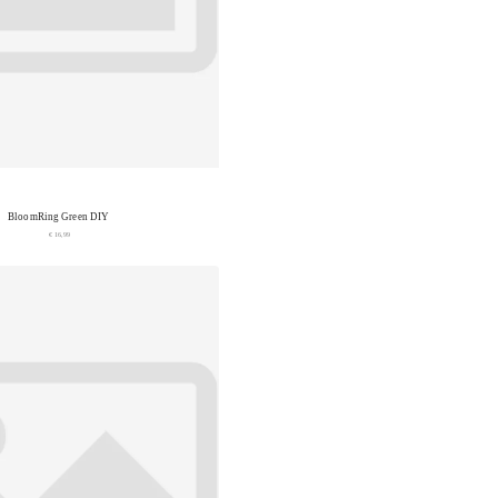
BloomRing Green DIY
€ 16,99