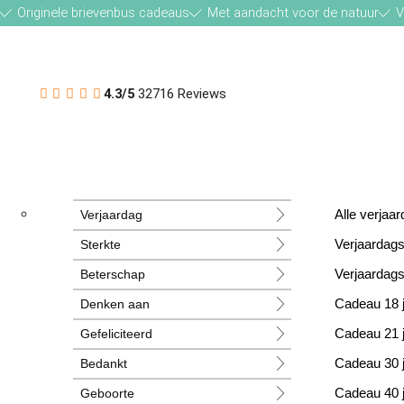
Originele brievenbus cadeaus
Met aandacht voor de natuur
V
4.3/5
32716 Reviews
Verjaardag
Alle verja
Sterkte
Verjaardag
Beterschap
Verjaardag
Denken aan
Cadeau 18 
Gefeliciteerd
Cadeau 21 
Bedankt
Cadeau 30 
Geboorte
Cadeau 40 