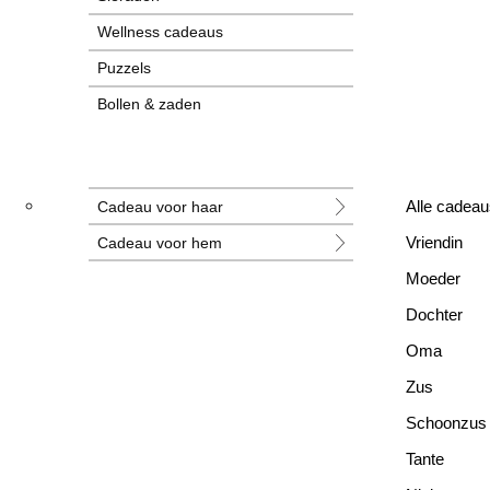
Wellness cadeaus
Puzzels
Bollen & zaden
Tegeltjes
Grotere cadeaus
Cadeau voor haar
Alle cadeau
Nieuwe cadeaus
Cadeau voor hem
Vriendin
Alle cadeaus
Moeder
Dochter
Oma
Zus
Schoonzus
Tante