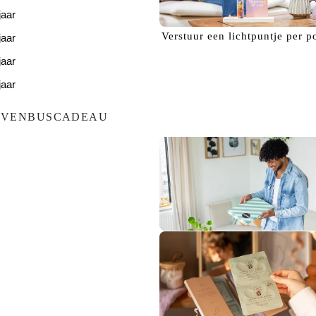
jaar
Verstuur een
lichtpuntje
per p
jaar
jaar
jaar
jaar
EVENBUSCADEAU
Bezorg een
glimlach!