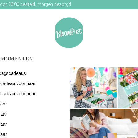
oor 20:00 besteld, morgen bezorgd
MOMENTEN
ardagscadeaus
scadeau voor haar
scadeau voor hem
jaar
De perfecte
verjaardagsverras
jaar
jaar
jaar