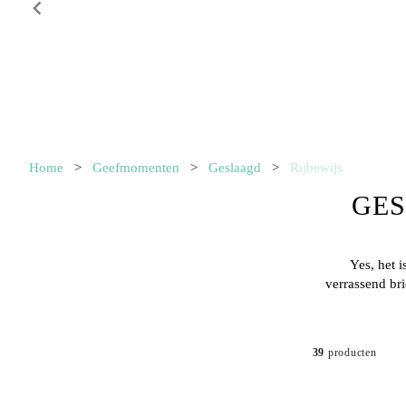
Item
1
Home
>
Geefmomenten
>
Geslaagd
>
Rijbewijs
of
10
GES
Yes, het 
verrassend br
39
producten