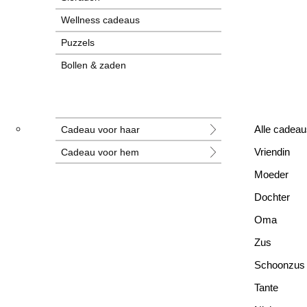
Wellness cadeaus
Puzzels
Bollen & zaden
Tegeltjes
Grotere cadeaus
Cadeau voor haar
Alle cadeau
Nieuwe cadeaus
Cadeau voor hem
Vriendin
Alle cadeaus
Moeder
Dochter
Oma
Zus
Schoonzus
Tante