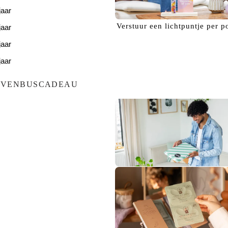
jaar
Verstuur een
lichtpuntje
per p
jaar
jaar
jaar
jaar
EVENBUSCADEAU
Bezorg een
glimlach!