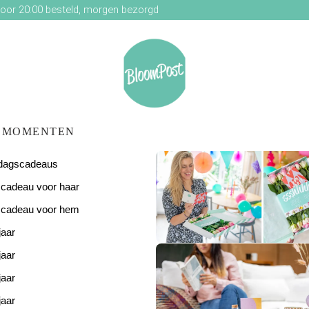
oor 20:00 besteld, morgen bezorgd
MOMENTEN
ardagscadeaus
scadeau voor haar
scadeau voor hem
jaar
De perfecte
verjaardagsverras
jaar
jaar
jaar