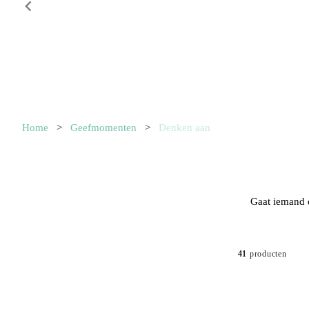
Item
1
Home
>
Geefmomenten
>
Denken aan
of
10
Gaat iemand d
41
producten