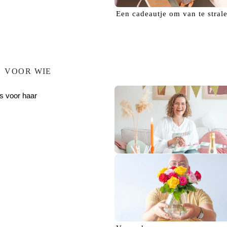
Een
cadeautje
om van te stral
VOOR WIE
s voor haar
Verras haar