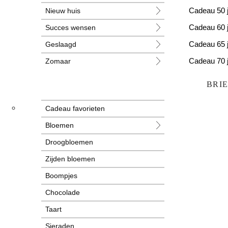
Nieuw huis
Cadeau 50 
Succes wensen
Cadeau 60 
Geslaagd
Cadeau 65 
Zomaar
Cadeau 70 
Huwelijk
Cadeau 80 
BRI
Jubileum
Cadeau favorieten
Liefde
Bloemen
Condoleance
Droogbloemen
Zwangerschap
Zijden bloemen
Liefs
Boompjes
Trots
Chocolade
Pensioen
Taart
Sieraden