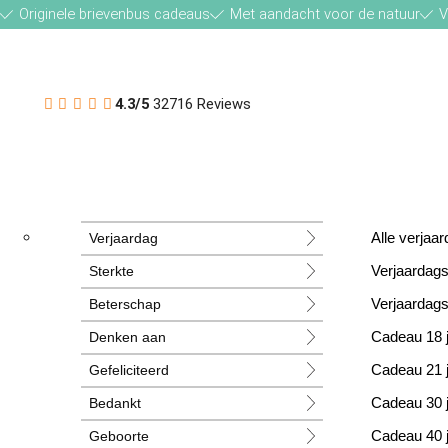
Originele brievenbus cadeaus
Met aandacht voor de natuur
V
4.3/5
32716 Reviews
Verjaardag
Alle verja
Sterkte
Verjaardag
Beterschap
Verjaardag
Denken aan
Cadeau 18 
Gefeliciteerd
Cadeau 21 
Bedankt
Cadeau 30 
Geboorte
Cadeau 40 