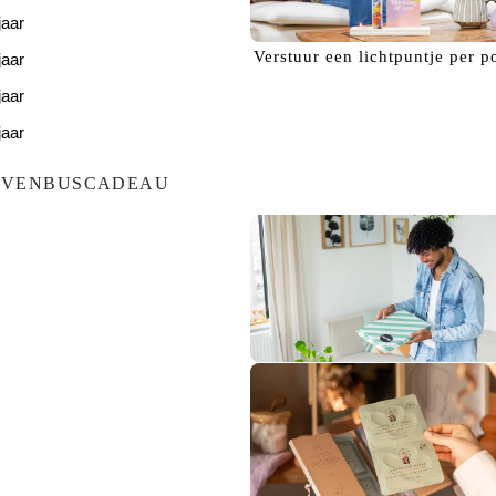
jaar
Verstuur een
lichtpuntje
per p
jaar
jaar
jaar
jaar
EVENBUSCADEAU
Bezorg een
glimlach!