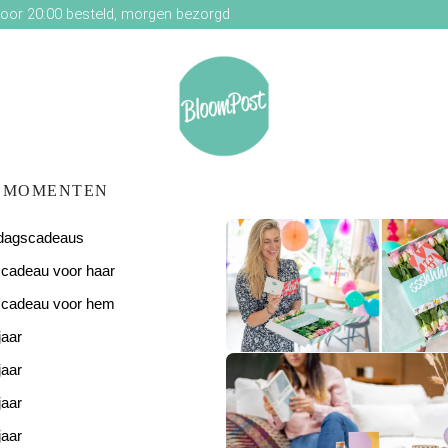
oor 20:00 besteld, morgen bezorgd
MOMENTEN
ardagscadeaus
scadeau voor haar
scadeau voor hem
jaar
De perfecte
verjaardagsverras
jaar
jaar
jaar