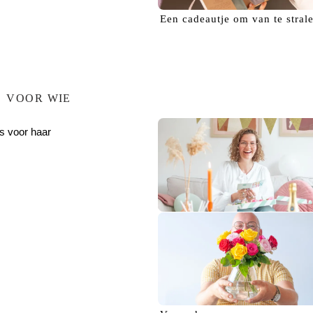
Een
cadeautje
om van te stral
VOOR WIE
s voor haar
Verras haar