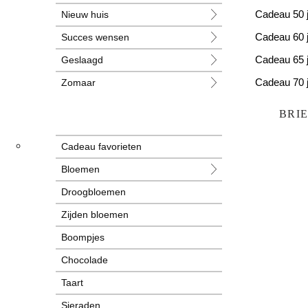
Nieuw huis
Cadeau 50 
Succes wensen
Cadeau 60 
Geslaagd
Cadeau 65 
Zomaar
Cadeau 70 
Huwelijk
Cadeau 80 
BRI
Jubileum
Cadeau favorieten
Liefde
Bloemen
Condoleance
Droogbloemen
Zwangerschap
Zijden bloemen
Liefs
Boompjes
Trots
Chocolade
Pensioen
Taart
Sieraden