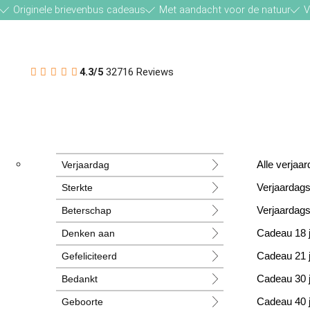
Originele brievenbus cadeaus
Met aandacht voor de natuur
V
4.3/5
32716 Reviews
Verjaardag
Alle verja
Sterkte
Verjaardag
Beterschap
Verjaardag
Denken aan
Cadeau 18 
Gefeliciteerd
Cadeau 21 
Bedankt
Cadeau 30 
Geboorte
Cadeau 40 