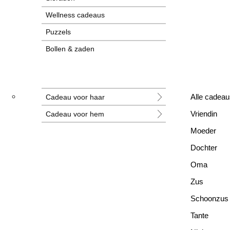
Wellness cadeaus
Puzzels
Bollen & zaden
Tegeltjes
Grotere cadeaus
Cadeau voor haar
Alle cadeau
Nieuwe cadeaus
Cadeau voor hem
Vriendin
Alle cadeaus
Moeder
Dochter
Oma
Zus
Schoonzus
Tante