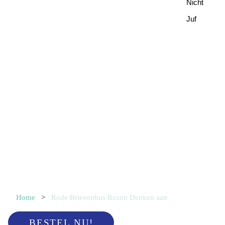
Nicht
Juf
Home
>
Rode Brievenbus Rozen Denken aan
BESTEL NU!