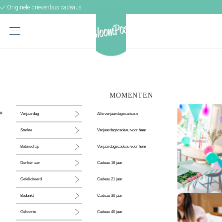
Originele brievenbus cadeaus
MOMENTEN
Alle verjaardagscadeaus
Verjaardag
Verjaardagscadeau voor haar
Sterkte
Verjaardagscadeau voor hem
Beterschap
Cadeau 18 jaar
Denken aan
Cadeau 21 jaar
Gefeliciteerd
Cadeau 30 jaar
Bedankt
De perfecte
Cadeau 40 jaar
Geboorte