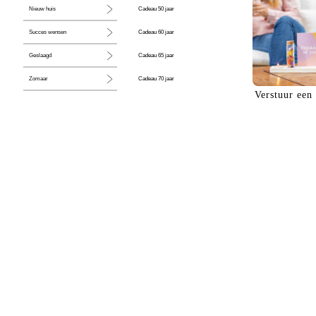
Cadeau 50 jaar
Nieuw huis
Cadeau 60 jaar
Succes wensen
Cadeau 65 jaar
Geslaagd
Cadeau 70 jaar
Zomaar
Verstuur een
Cadeau 80 jaar
Huwelijk
Jubileum
Liefde
Condoleance
Zwangerschap
Liefs
Trots
Pensioen