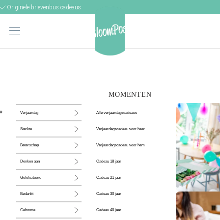
Originele brievenbus cadeaus
MOMENTEN
Alle verjaardagscadeaus
Verjaardag
Verjaardagscadeau voor haar
Sterkte
Verjaardagscadeau voor hem
Beterschap
Cadeau 18 jaar
Denken aan
Cadeau 21 jaar
Gefeliciteerd
Cadeau 30 jaar
Bedankt
De perfecte
Cadeau 40 jaar
Geboorte