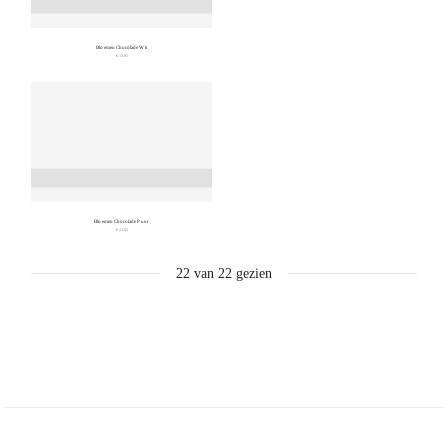
Bloemen Chocolade Wit
€ 13,95
Bloemen Chocolade Puur
€ 13,95
22
van
22
gezien