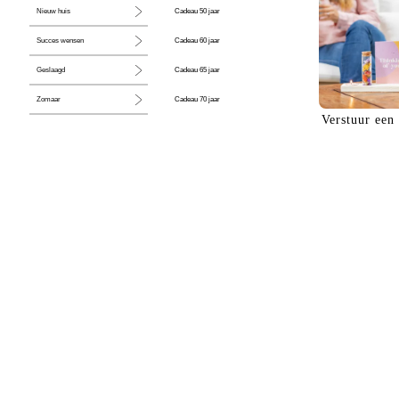
Cadeau 50 jaar
Nieuw huis
Cadeau 60 jaar
Succes wensen
Cadeau 65 jaar
Geslaagd
Cadeau 70 jaar
Zomaar
Verstuur een
Cadeau 80 jaar
Huwelijk
Jubileum
Liefde
Condoleance
Zwangerschap
Liefs
Trots
Pensioen