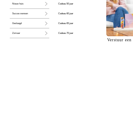
Cadeau 50 jaar
Nieuw huis
Cadeau 60 jaar
Succes wensen
Cadeau 65 jaar
Geslaagd
Cadeau 70 jaar
Zomaar
Verstuur een
Cadeau 80 jaar
Huwelijk
Jubileum
Liefde
Condoleance
Zwangerschap
Liefs
Trots
Pensioen