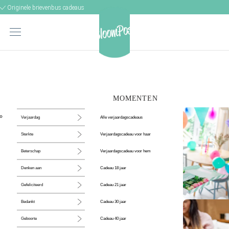
Originele brievenbus cadeaus
MOMENTEN
Alle verjaardagscadeaus
Verjaardag
Verjaardagscadeau voor haar
Sterkte
Verjaardagscadeau voor hem
Beterschap
Cadeau 18 jaar
Denken aan
Cadeau 21 jaar
Gefeliciteerd
Cadeau 30 jaar
Bedankt
De perfecte
Cadeau 40 jaar
Geboorte