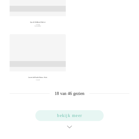
Spa & Wellness Pakket
€ 23,99
Groot pakket
Lavendel Pracht Nieuw Huis
€ 22,99
18
van
46
gezien
bekijk meer