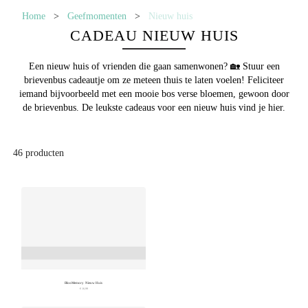
Home
>
Geefmomenten
>
Nieuw huis
CADEAU NIEUW HUIS
Een nieuw huis of vrienden die gaan samenwonen? 🏡 Stuur een
brievenbus cadeautje om ze meteen thuis te laten voelen! Feliciteer
iemand bijvoorbeeld met een mooie bos verse bloemen, gewoon door
de brievenbus. De leukste
cadeaus voor een nieuw huis
vind je hier.
46
producten
BlooMemory Nieuw Huis
€ 16,99