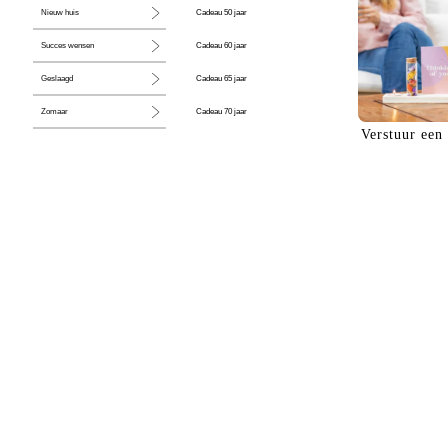
Cadeau 50 jaar
Nieuw huis
Cadeau 60 jaar
Succes wensen
Cadeau 65 jaar
Geslaagd
Cadeau 70 jaar
Zomaar
Verstuur een
Cadeau 80 jaar
Huwelijk
Jubileum
Liefde
Condoleance
Zwangerschap
Liefs
Trots
Pensioen