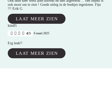
Ook deze keer werd alles korrekt en snel afgewerkt ... Het objekt is
ook mooi om te zien ! Goede uitleg in de boekjes ingesloten. Fijn
!!! Erik G.
LAAT MEER ZIEN
kim85
4/5
6 maart 2025
Erg leuk!!
LAAT MEER ZIEN