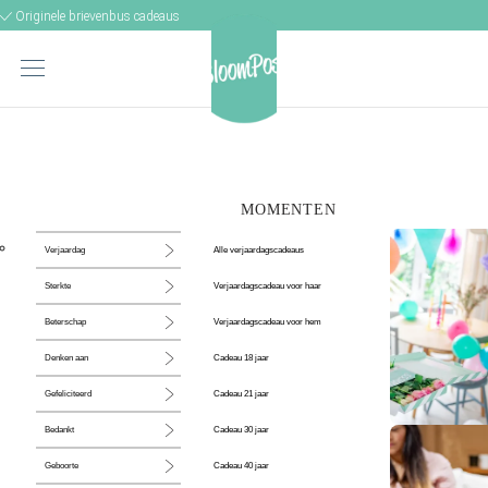
Originele brievenbus cadeaus
MOMENTEN
Alle verjaardagscadeaus
Verjaardag
Verjaardagscadeau voor haar
Sterkte
Verjaardagscadeau voor hem
Beterschap
Cadeau 18 jaar
Denken aan
Cadeau 21 jaar
Gefeliciteerd
Cadeau 30 jaar
Bedankt
De perfecte
Cadeau 40 jaar
Geboorte