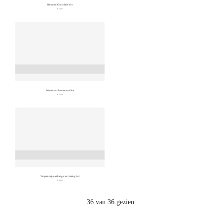
Bloemen Chocolade Wit
€ 13,95
Brievenbus Panettone Cake
€ 14,99
Vergeet-mij-niet hanger en ketting bol
€ 39,95
36
van
36
gezien