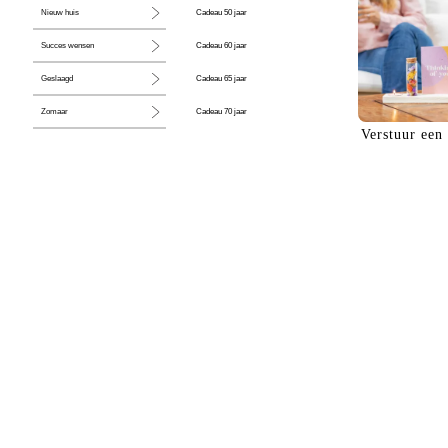
Cadeau 50 jaar
Nieuw huis
Cadeau 60 jaar
Succes wensen
Cadeau 65 jaar
Geslaagd
Cadeau 70 jaar
Zomaar
Verstuur een
Cadeau 80 jaar
Huwelijk
Jubileum
Liefde
Condoleance
Zwangerschap
Liefs
Trots
Pensioen