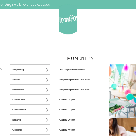
Originele brievenbus cadeaus
MOMENTEN
Alle verjaardagscadeaus
Verjaardag
Verjaardagscadeau voor haar
Sterkte
Verjaardagscadeau voor hem
Beterschap
Cadeau 18 jaar
Denken aan
Cadeau 21 jaar
Gefeliciteerd
Cadeau 30 jaar
Bedankt
De perfecte
Cadeau 40 jaar
Geboorte