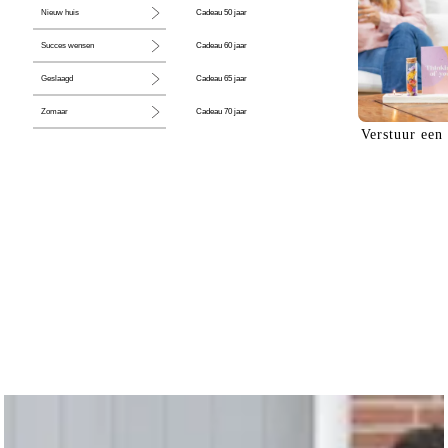
Cadeau 50 jaar
Nieuw huis
Cadeau 60 jaar
Succes wensen
Cadeau 65 jaar
Geslaagd
Cadeau 70 jaar
Zomaar
Verstuur een
Cadeau 80 jaar
Huwelijk
Jubileum
Liefde
Condoleance
Zwangerschap
Liefs
Trots
Pensioen