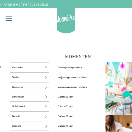
Originele brievenbus cadeaus
MOMENTEN
Alle verjaardagscadeaus
Verjaardag
Verjaardagscadeau voor haar
Sterkte
Verjaardagscadeau voor hem
Beterschap
Cadeau 18 jaar
Denken aan
Cadeau 21 jaar
Gefeliciteerd
Cadeau 30 jaar
Bedankt
De perfecte
Cadeau 40 jaar
Geboorte