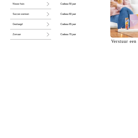
Cadeau 50 jaar
Nieuw huis
Cadeau 60 jaar
Succes wensen
Cadeau 65 jaar
Geslaagd
Cadeau 70 jaar
Zomaar
Verstuur een
Cadeau 80 jaar
Huwelijk
Jubileum
Liefde
Condoleance
Zwangerschap
Liefs
Trots
Pensioen