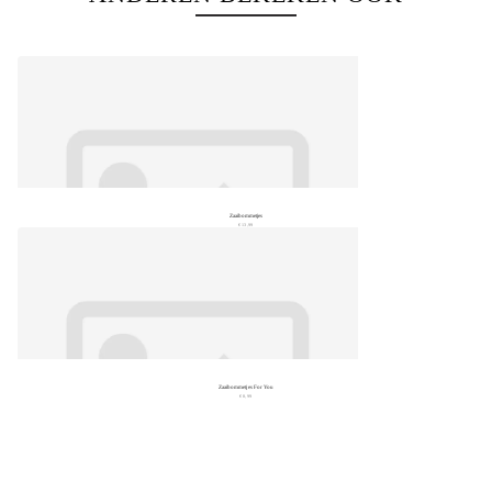
Zaaibommetjes
€ 13,99
Zaaibommetjes For You
€ 8,99