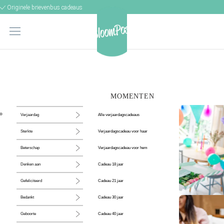
Originele brievenbus cadeaus
MOMENTEN
Alle verjaardagscadeaus
Verjaardag
Verjaardagscadeau voor haar
Sterkte
Verjaardagscadeau voor hem
Beterschap
Cadeau 18 jaar
Denken aan
Cadeau 21 jaar
Gefeliciteerd
Cadeau 30 jaar
Bedankt
De perfecte
Cadeau 40 jaar
Geboorte