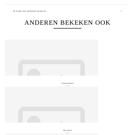
OP NAAR EEN GROENER WERELD!
ANDEREN BEKEKEN OOK
Lichtplantje Bedankt
€ 19,99
Silky Bedankt
€ 19,99