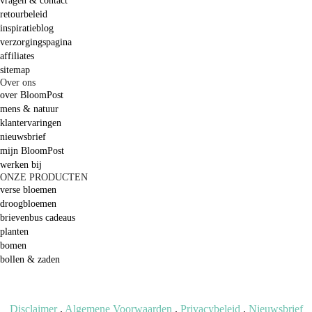
vragen & contact
retourbeleid
inspiratieblog
verzorgingspagina
affiliates
sitemap
Over ons
over BloomPost
mens & natuur
klantervaringen
nieuwsbrief
mijn BloomPost
werken bij
ONZE PRODUCTEN
verse bloemen
droogbloemen
brievenbus cadeaus
planten
bomen
bollen & zaden
Disclaimer
.
Algemene Voorwaarden
.
Privacybeleid
.
Nieuwsbrief