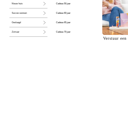
Cadeau 50 jaar
Nieuw huis
Cadeau 60 jaar
Succes wensen
Cadeau 65 jaar
Geslaagd
Cadeau 70 jaar
Zomaar
Verstuur een
Cadeau 80 jaar
Huwelijk
Jubileum
Liefde
Condoleance
Zwangerschap
Liefs
Trots
Pensioen