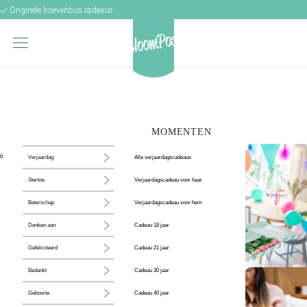
Originele brievenbus cadeaus
MOMENTEN
Alle verjaardagscadeaus
Verjaardag
Verjaardagscadeau voor haar
Sterkte
Verjaardagscadeau voor hem
Beterschap
Cadeau 18 jaar
Denken aan
Cadeau 21 jaar
Gefeliciteerd
Cadeau 30 jaar
Bedankt
De perfecte
Cadeau 40 jaar
Geboorte