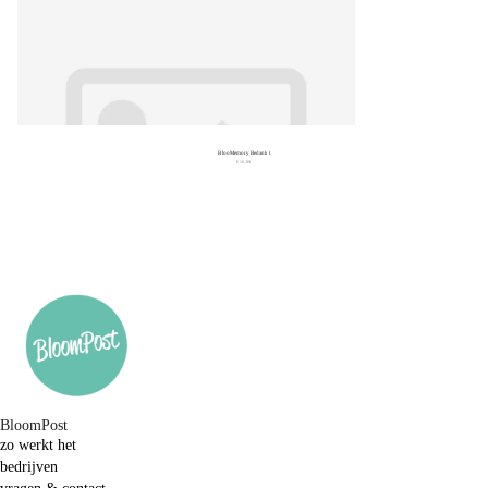
BlooMemory Bedankt
€ 16,99
BloomPost
zo werkt het
bedrijven