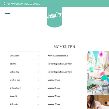
Originele brievenbus cadeaus
MOMENTEN
Alle verjaardagscadeaus
Verjaardag
Verjaardagscadeau voor haar
Sterkte
Verjaardagscadeau voor hem
Beterschap
Cadeau 18 jaar
Denken aan
Cadeau 21 jaar
Gefeliciteerd
Cadeau 30 jaar
Bedankt
De perfecte
Cadeau 40 jaar
Geboorte