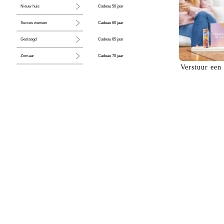
Cadeau 50 jaar
Nieuw huis
Cadeau 60 jaar
Succes wensen
Cadeau 65 jaar
Geslaagd
Cadeau 70 jaar
Zomaar
Verstuur een
Cadeau 80 jaar
Huwelijk
Jubileum
Liefde
Condoleance
Zwangerschap
Liefs
Trots
Pensioen