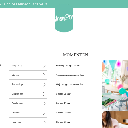
Originele brievenbus cadeaus
MOMENTEN
Alle verjaardagscadeaus
Verjaardag
Verjaardagscadeau voor haar
Sterkte
Verjaardagscadeau voor hem
Beterschap
Cadeau 18 jaar
Denken aan
Cadeau 21 jaar
Gefeliciteerd
Cadeau 30 jaar
Bedankt
De perfecte
Cadeau 40 jaar
Geboorte