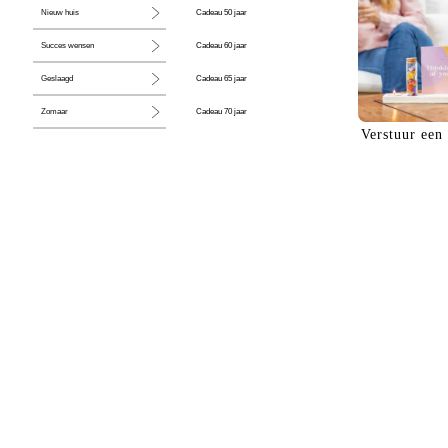
Cadeau 50 jaar
Nieuw huis
Cadeau 60 jaar
Succes wensen
Cadeau 65 jaar
Geslaagd
Cadeau 70 jaar
Zomaar
Verstuur een
Cadeau 80 jaar
Huwelijk
Jubileum
Liefde
Condoleance
Zwangerschap
Liefs
Trots
Pensioen