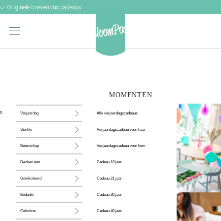
Originele brievenbus cadeaus
MOMENTEN
Alle verjaardagscadeaus
Verjaardag
Verjaardagscadeau voor haar
Sterkte
Verjaardagscadeau voor hem
Beterschap
Cadeau 18 jaar
Denken aan
Cadeau 21 jaar
Gefeliciteerd
Cadeau 30 jaar
Bedankt
De perfecte
Cadeau 40 jaar
Geboorte