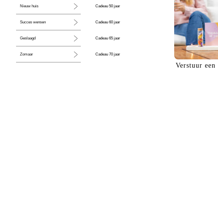
Cadeau 50 jaar
Nieuw huis
Cadeau 60 jaar
Succes wensen
Cadeau 65 jaar
Geslaagd
Cadeau 70 jaar
Zomaar
Verstuur een
Cadeau 80 jaar
Huwelijk
Jubileum
Liefde
Condoleance
Zwangerschap
Liefs
Trots
Pensioen