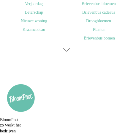
​Verjaardag
Brievenbus bloemen
Beterschap
Brievenbus cadeaus
Nieuwe woning
Droogbloemen
Kraamcadeau
Planten
Brievenbus bomen
BloomPost
zo werkt het
bedrijven