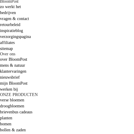
BloomPost
zo werkt het
bedrijven
vragen & contact
retourbeleid
inspiratieblog
verzorgingspagina
affiliates
sitemap
Over ons
over BloomPost
mens & natuur
klantervaringen
nieuwsbrief
mijn BloomPost
werken bij
ONZE PRODUCTEN
verse bloemen
droogbloemen
brievenbus cadeaus
planten
bomen
bollen & zaden