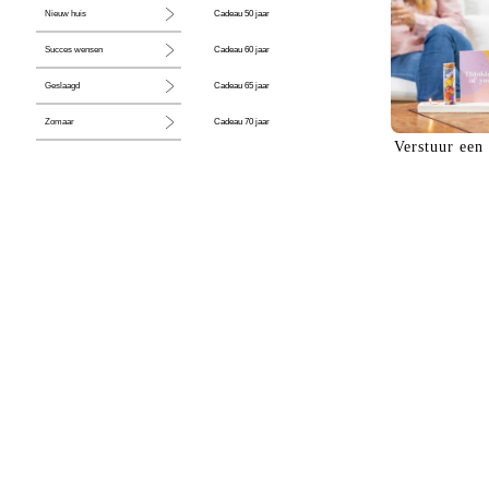
Cadeau 50 jaar
Nieuw huis
Cadeau 60 jaar
Succes wensen
Cadeau 65 jaar
Geslaagd
Cadeau 70 jaar
Zomaar
Verstuur een
Cadeau 80 jaar
Huwelijk
Jubileum
Liefde
Condoleance
Zwangerschap
Liefs
Trots
Pensioen