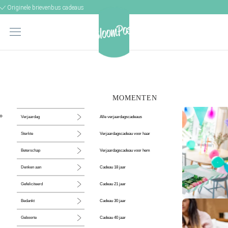
Originele brievenbus cadeaus
MOMENTEN
Alle verjaardagscadeaus
Verjaardag
Verjaardagscadeau voor haar
Sterkte
Verjaardagscadeau voor hem
Beterschap
Cadeau 18 jaar
Denken aan
Cadeau 21 jaar
Gefeliciteerd
Cadeau 30 jaar
Bedankt
De perfecte
Cadeau 40 jaar
Geboorte