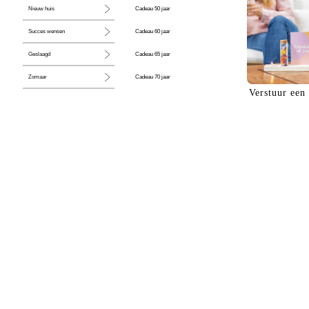
Cadeau 50 jaar
Nieuw huis
Cadeau 60 jaar
Succes wensen
Cadeau 65 jaar
Geslaagd
Cadeau 70 jaar
Zomaar
Verstuur een
Cadeau 80 jaar
Huwelijk
Jubileum
Liefde
Condoleance
Zwangerschap
Liefs
Trots
Pensioen