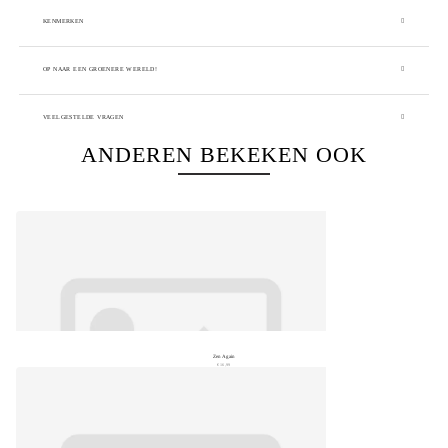
KENMERKEN
OP NAAR EEN GROENERE WERELD!
VEELGESTELDE VRAGEN
ANDEREN BEKEKEN OOK
Zen Again
€ 16,99