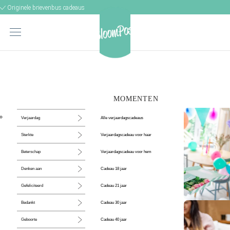
Originele brievenbus cadeaus
MOMENTEN
Alle verjaardagscadeaus
Verjaardag
Verjaardagscadeau voor haar
Sterkte
Verjaardagscadeau voor hem
Beterschap
Cadeau 18 jaar
Denken aan
Cadeau 21 jaar
Gefeliciteerd
Cadeau 30 jaar
Bedankt
De perfecte
Cadeau 40 jaar
Geboorte