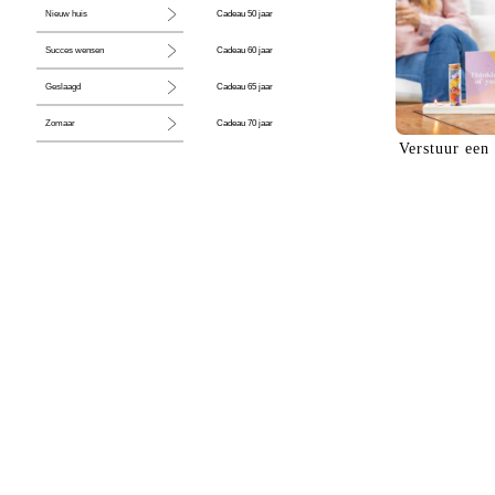
Cadeau 50 jaar
Nieuw huis
Cadeau 60 jaar
Succes wensen
Cadeau 65 jaar
Geslaagd
Cadeau 70 jaar
Zomaar
Verstuur een
Cadeau 80 jaar
Huwelijk
Jubileum
Liefde
Condoleance
Zwangerschap
Liefs
Trots
Pensioen