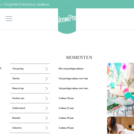
Originele brievenbus cadeaus
MOMENTEN
Alle verjaardagscadeaus
Verjaardag
Verjaardagscadeau voor haar
Sterkte
Verjaardagscadeau voor hem
Beterschap
Cadeau 18 jaar
Denken aan
Cadeau 21 jaar
Gefeliciteerd
Cadeau 30 jaar
Bedankt
De perfecte
Cadeau 40 jaar
Geboorte