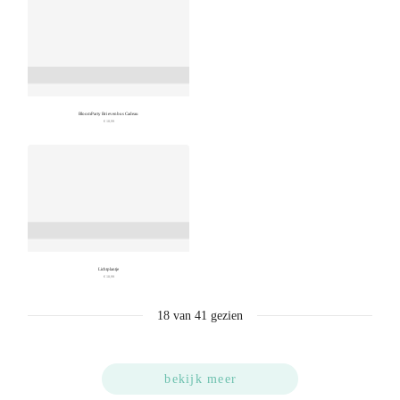
BloomParty Brievenbus Cadeau
€ 18,99
Lichtplantje
€ 18,99
18
van
41
gezien
bekijk meer