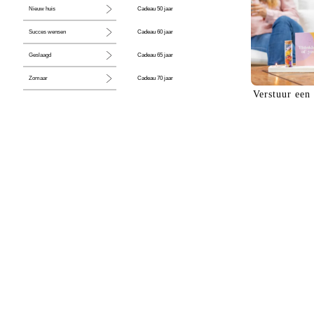
Cadeau 50 jaar
Nieuw huis
Cadeau 60 jaar
Succes wensen
Cadeau 65 jaar
Geslaagd
Cadeau 70 jaar
Zomaar
Verstuur een
Cadeau 80 jaar
Huwelijk
Jubileum
Liefde
Condoleance
Zwangerschap
Liefs
Trots
Pensioen