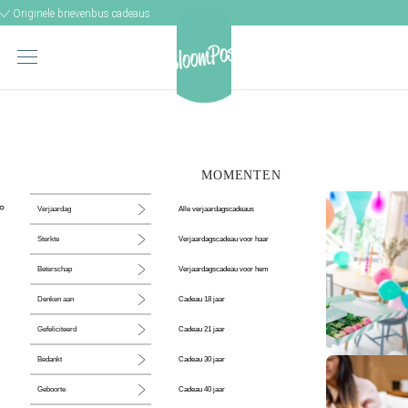
Originele brievenbus cadeaus
MOMENTEN
Alle verjaardagscadeaus
Verjaardag
Verjaardagscadeau voor haar
Sterkte
Verjaardagscadeau voor hem
Beterschap
Cadeau 18 jaar
Denken aan
Cadeau 21 jaar
Gefeliciteerd
Cadeau 30 jaar
Bedankt
De perfecte
Cadeau 40 jaar
Geboorte