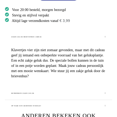
Voor 20:00 besteld, morgen bezorgd
Stevig en stijlvol verpakt
€ 3,99
Altijd lage verzendkosten vanaf
ZAKJE GELUK BRIEVENBUS CADEAU
Klavertjes vier zijn niet zomaar gevonden, maar met dit cadeau
geef jij iemand een onbeperkte voorraad van het geluksplantje.
Een echt zakje geluk dus. De speciale bollen kunnen in de tuin
of in een potje worden geplant. Maak jouw cadeau persoonlijk
met een mooie wenskaart. Wie stuur jij een zakje geluk door de
brievenbus?
KENMERKEN ZAKJE GELUK
OP NAAR EEN GROENERE WERELD!
ANDEREN BEKEKEN OOK