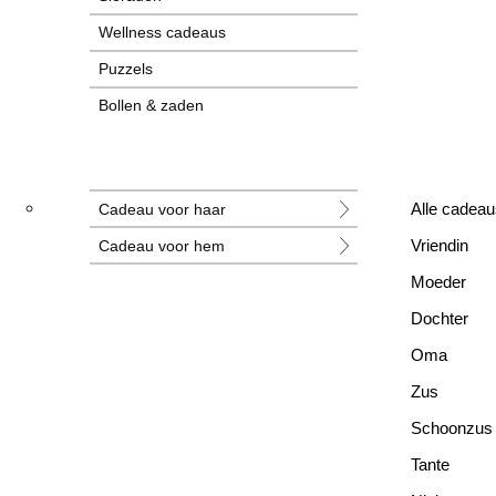
Wellness cadeaus
Puzzels
Bollen & zaden
Tegeltjes
Grotere cadeaus
Cadeau voor haar
Alle cadeau
Nieuwe cadeaus
Cadeau voor hem
Vriendin
Alle cadeaus
Moeder
Dochter
Oma
Zus
Schoonzus
Tante