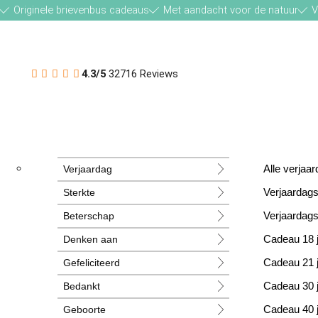
Originele brievenbus cadeaus
Met aandacht voor de natuur
V
4.3/5
32716 Reviews
Verjaardag
Alle verja
Sterkte
Verjaardag
Beterschap
Verjaardag
Denken aan
Cadeau 18 
Gefeliciteerd
Cadeau 21 
Bedankt
Cadeau 30 
Geboorte
Cadeau 40 