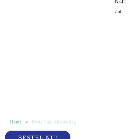
Nicht
Juf
Home
>
Pretty Pink Moederdag
BESTEL NU!