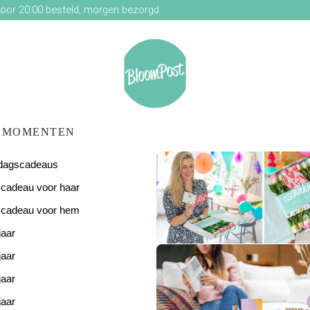
oor 20:00 besteld, morgen bezorgd
MOMENTEN
ardagscadeaus
scadeau voor haar
scadeau voor hem
jaar
De perfecte
verjaardagsverras
jaar
jaar
jaar