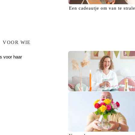
Een
cadeautje
om van te stral
VOOR WIE
s voor haar
Verras haar