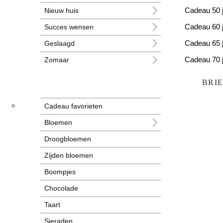
Nieuw huis
Cadeau 50 
Succes wensen
Cadeau 60 
Geslaagd
Cadeau 65 
Zomaar
Cadeau 70 
Huwelijk
Cadeau 80 
BRI
Jubileum
Cadeau favorieten
Liefde
Bloemen
Condoleance
Droogbloemen
Zwangerschap
Zijden bloemen
Liefs
Boompjes
Trots
Chocolade
Pensioen
Taart
Sieraden