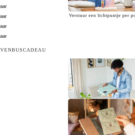
jaar
Verstuur een
lichtpuntje
per p
jaar
jaar
jaar
jaar
EVENBUSCADEAU
Bezorg een
glimlach!