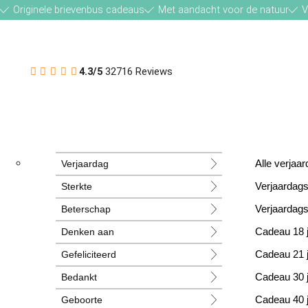
Originele brievenbus cadeaus
Met aandacht voor de natuur
V
4.3/5
32716 Reviews
Verjaardag
Alle verja
Sterkte
Verjaardag
Beterschap
Verjaardag
Denken aan
Cadeau 18 
Gefeliciteerd
Cadeau 21 
Bedankt
Cadeau 30 
Geboorte
Cadeau 40 