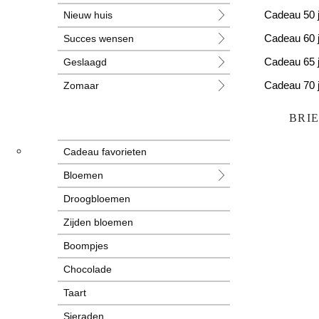
Nieuw huis
Cadeau 50 
Succes wensen
Cadeau 60 
Geslaagd
Cadeau 65 
Zomaar
Cadeau 70 
Huwelijk
Cadeau 80 
BRI
Jubileum
Cadeau favorieten
Liefde
Bloemen
Condoleance
Droogbloemen
Zwangerschap
Zijden bloemen
Liefs
Boompjes
Trots
Chocolade
Pensioen
Taart
Sieraden