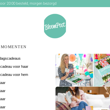
oor 20:00 besteld, morgen bezorgd
MOMENTEN
ardagscadeaus
scadeau voor haar
scadeau voor hem
jaar
De perfecte
verjaardagsverras
jaar
jaar
jaar