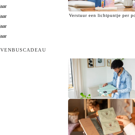
jaar
Verstuur een
lichtpuntje
per p
jaar
jaar
jaar
jaar
EVENBUSCADEAU
Bezorg een
glimlach!