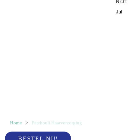
Nicht
Juf
Home
>
Patchouli Haarverzorging
BESTEL NU!