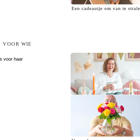
Een
cadeautje
om van te stral
VOOR WIE
s voor haar
Verras haar