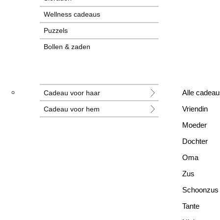
Wellness cadeaus
Puzzels
Bollen & zaden
Tegeltjes
Grotere cadeaus
Cadeau voor haar
Alle cadeau
Nieuwe cadeaus
Cadeau voor hem
Vriendin
Alle cadeaus
Moeder
Dochter
Oma
Zus
Schoonzus
Tante