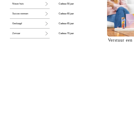
Cadeau 50 jaar
Nieuw huis
Cadeau 60 jaar
Succes wensen
Cadeau 65 jaar
Geslaagd
Cadeau 70 jaar
Zomaar
Verstuur een
Cadeau 80 jaar
Huwelijk
Jubileum
Liefde
Condoleance
Zwangerschap
Liefs
Trots
Pensioen