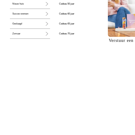
Cadeau 50 jaar
Nieuw huis
Cadeau 60 jaar
Succes wensen
Cadeau 65 jaar
Geslaagd
Cadeau 70 jaar
Zomaar
Verstuur een
Cadeau 80 jaar
Huwelijk
Jubileum
Liefde
Condoleance
Zwangerschap
Liefs
Trots
Pensioen