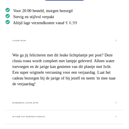
Voor 20:00 besteld, morgen bezorgd
Stevig en stijlvol verpakt
€ 6,99
Altijd lage verzendkosten vanaf
LICHTPLANTJE
Wie ga jij feliciteren met dit leuke lichtplantje per post? Deze
clusia rosea wordt compleet met lampje geleverd. Alleen water
toevoegen en de jarige kan genieten van dit plantje met licht.
Een super originele verrassing voor een verjaardag. Laat het
cadeau bezorgen bij de jarige of bij jezelf en neem 'm mee naar
de verjaardag!
KENMERKEN LICHTPLANTJE
OP NAAR EEN GROENERE WERELD!