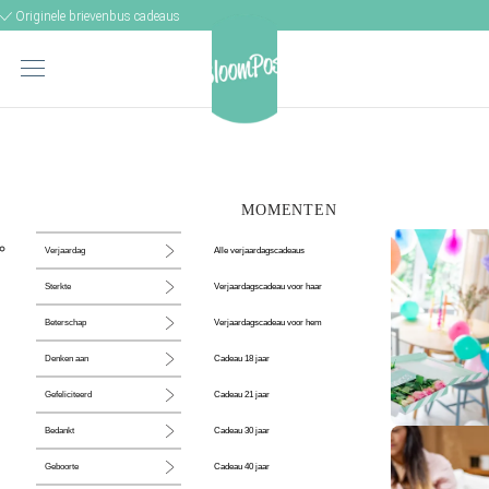
Originele brievenbus cadeaus
MOMENTEN
Alle verjaardagscadeaus
Verjaardag
Verjaardagscadeau voor haar
Sterkte
Verjaardagscadeau voor hem
Beterschap
Cadeau 18 jaar
Denken aan
Cadeau 21 jaar
Gefeliciteerd
Cadeau 30 jaar
Bedankt
De perfecte
Cadeau 40 jaar
Geboorte