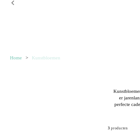
Item
1
Home
>
Kunstbloemen
of
10
Kunstbloemen
er jarenla
perfecte cad
3
producten