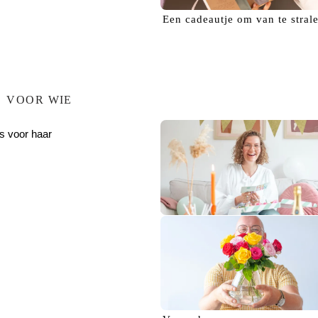
Een
cadeautje
om van te stral
VOOR WIE
s voor haar
Verras haar