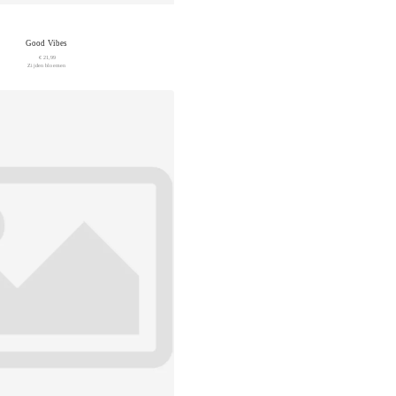
Good Vibes
€ 21,99
Zijden bloemen