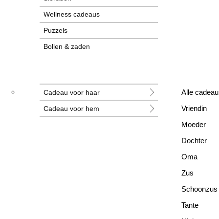
Wellness cadeaus
Puzzels
Bollen & zaden
Tegeltjes
Grotere cadeaus
Cadeau voor haar
Alle cadeau
Nieuwe cadeaus
Cadeau voor hem
Vriendin
Alle cadeaus
Moeder
Dochter
Oma
Zus
Schoonzus
Tante