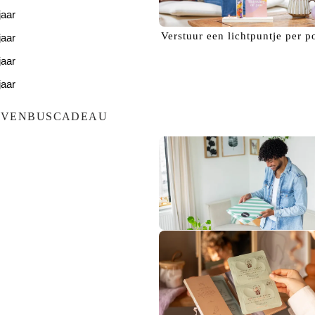
jaar
Verstuur een
lichtpuntje
per p
jaar
jaar
jaar
jaar
EVENBUSCADEAU
Bezorg een
glimlach!