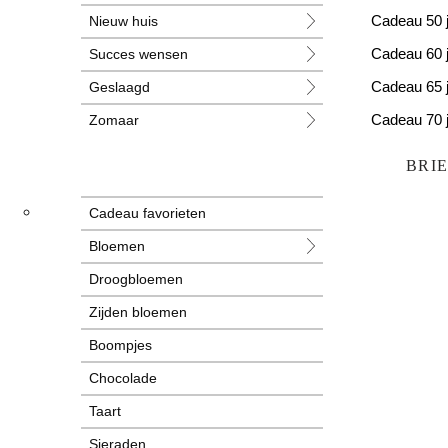
Nieuw huis
Cadeau 50 
Succes wensen
Cadeau 60 
Geslaagd
Cadeau 65 
Zomaar
Cadeau 70 
Huwelijk
Cadeau 80 
BRI
Jubileum
Cadeau favorieten
Liefde
Bloemen
Condoleance
Droogbloemen
Zwangerschap
Zijden bloemen
Liefs
Boompjes
Trots
Chocolade
Pensioen
Taart
Sieraden