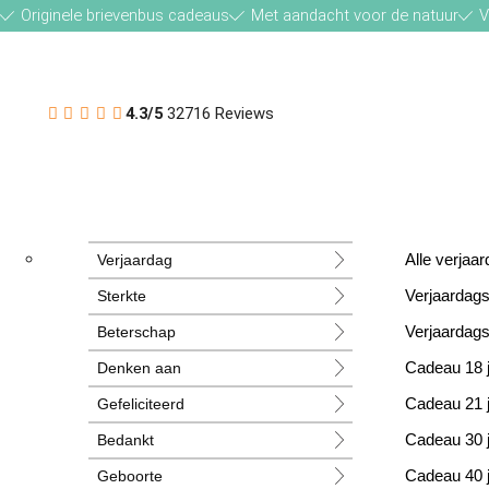
Originele brievenbus cadeaus
Met aandacht voor de natuur
V
4.3/5
32716 Reviews
Verjaardag
Alle verja
Sterkte
Verjaardag
Beterschap
Verjaardag
Denken aan
Cadeau 18 
Gefeliciteerd
Cadeau 21 
Bedankt
Cadeau 30 
Geboorte
Cadeau 40 