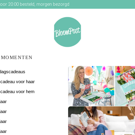
oor 20:00 besteld, morgen bezorgd
MOMENTEN
ardagscadeaus
scadeau voor haar
scadeau voor hem
jaar
De perfecte
verjaardagsverras
jaar
jaar
jaar