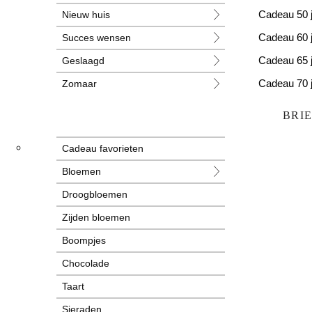
Nieuw huis
Cadeau 50 
Succes wensen
Cadeau 60 
Geslaagd
Cadeau 65 
Zomaar
Cadeau 70 
Huwelijk
Cadeau 80 
BRI
Jubileum
Cadeau favorieten
Liefde
Bloemen
Condoleance
Droogbloemen
Zwangerschap
Zijden bloemen
Liefs
Boompjes
Trots
Chocolade
Pensioen
Taart
Sieraden