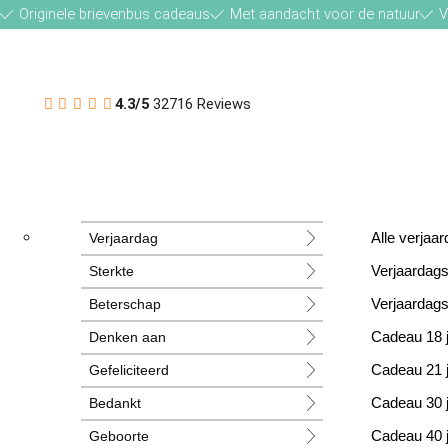
Originele brievenbus cadeaus
Met aandacht voor de natuur
V
4.3/5
32716 Reviews
Verjaardag
Alle verja
Sterkte
Verjaardag
Beterschap
Verjaardag
Denken aan
Cadeau 18 
Gefeliciteerd
Cadeau 21 
Bedankt
Cadeau 30 
Geboorte
Cadeau 40 