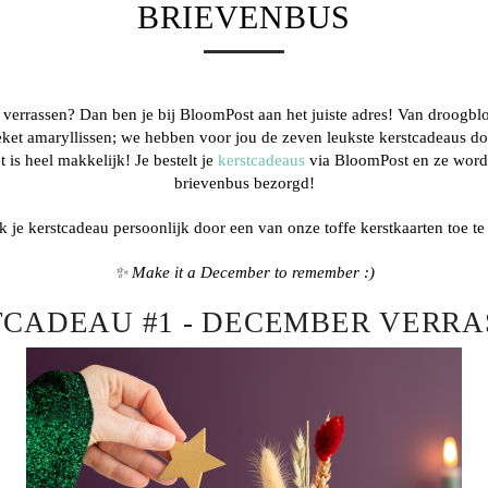
BRIEVENBUS
ht verrassen? Dan ben je bij BloomPost aan het juiste adres! Van droogblo
eket amaryllissen; we hebben voor jou de zeven leukste kerstcadeaus d
t is heel makkelijk! Je bestelt je
kerstcadeaus
via BloomPost en ze wor
brievenbus bezorgd!
 je kerstcadeau persoonlijk door een van onze toffe kerstkaarten toe t
✨ Make it a December to remember :)
CADEAU #1 - DECEMBER VERR