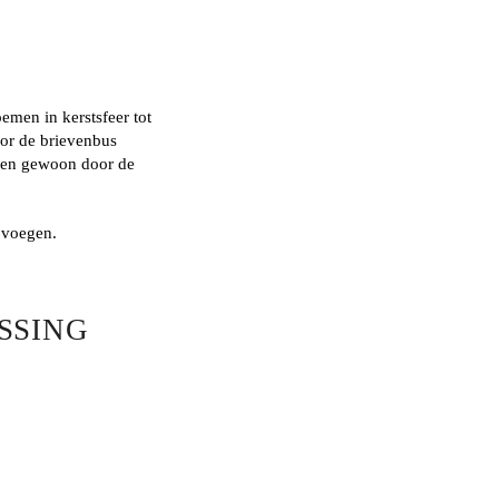
emen in kerstsfeer tot
oor de brievenbus
den gewoon door de
e voegen.
ASSING