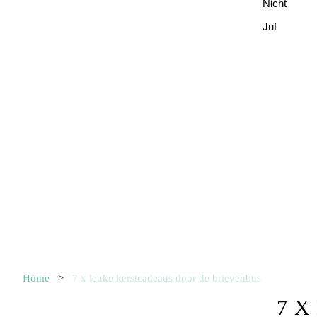
Nicht
Juf
Home
>
7 x leuke kerstcadeaus door de brievenbus
7 X