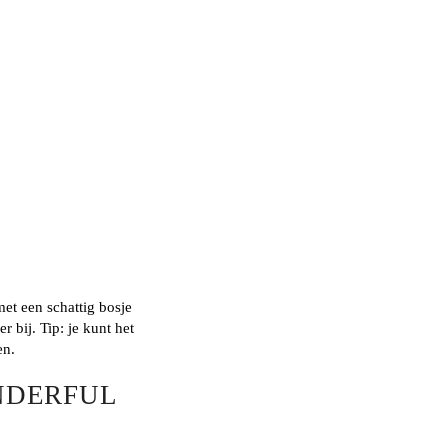
met een schattig bosje
r bij. Tip: je kunt het
en.
NDERFUL