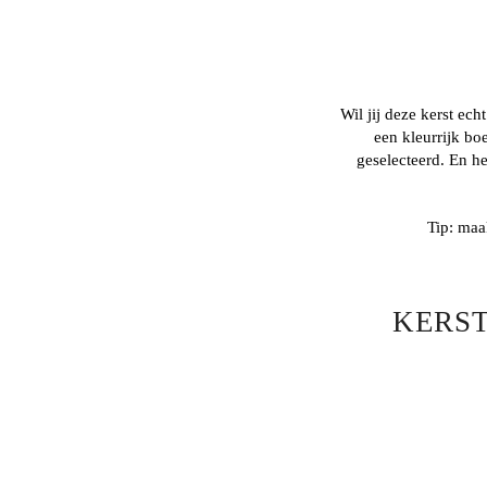
Wil jij deze kerst ec
een kleurrijk bo
geselecteerd. En he
Tip:
maak
KERST