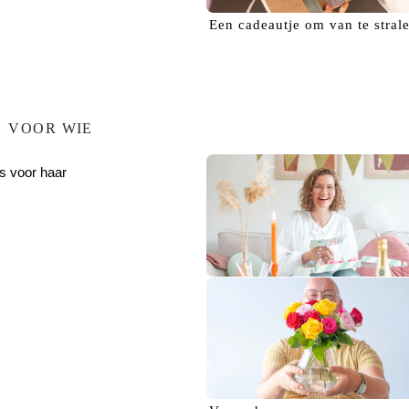
Een
cadeautje
om van te stral
VOOR WIE
s voor haar
Verras haar