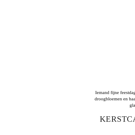
Iemand fijne feestd
droogbloemen en haalt 
gl
KERSTC