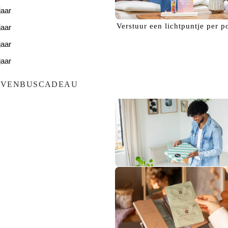
jaar
Verstuur een
lichtpuntje
per p
jaar
jaar
jaar
jaar
EVENBUSCADEAU
Bezorg een
glimlach!