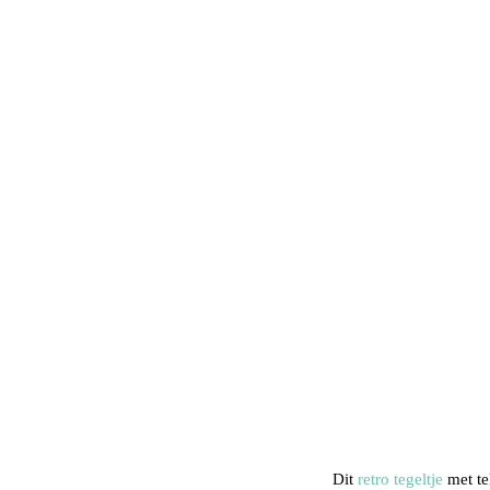
Dit
retro tegeltje
met tek