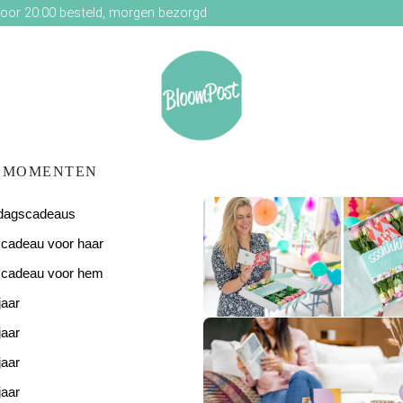
oor 20:00 besteld, morgen bezorgd
MOMENTEN
ardagscadeaus
scadeau voor haar
scadeau voor hem
jaar
De perfecte
verjaardagsverras
jaar
jaar
jaar