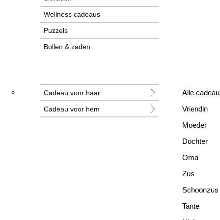
Wellness cadeaus
Puzzels
Bollen & zaden
Tegeltjes
Grotere cadeaus
Cadeau voor haar
Alle cadeau
Nieuwe cadeaus
Cadeau voor hem
Vriendin
Alle cadeaus
Moeder
Dochter
Oma
Zus
Schoonzus
Tante