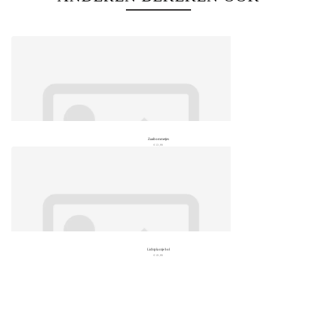
Zaaibommetjes
€ 13,99
Lichtplantje bol
€ 19,99