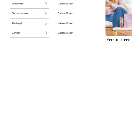
Cadeau 50 jaar
Nieuw huis
Cadeau 60 jaar
Succes wensen
Cadeau 65 jaar
Geslaagd
Cadeau 70 jaar
Zomaar
Verstuur een
Cadeau 80 jaar
Huwelijk
Jubileum
Liefde
Condoleance
Zwangerschap
Liefs
Trots
Pensioen