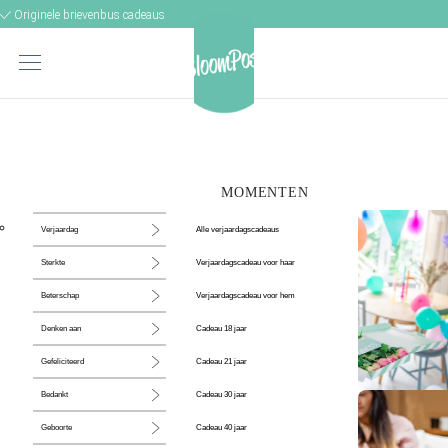
Originele brievenbus cadeaus
MOMENTEN
Alle verjaardagscadeaus
Verjaardag
Verjaardagscadeau voor haar
Sterkte
Verjaardagscadeau voor hem
Beterschap
Cadeau 18 jaar
Denken aan
Cadeau 21 jaar
Gefeliciteerd
Cadeau 30 jaar
Bedankt
De perfecte
Cadeau 40 jaar
Geboorte