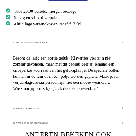
Voor 20:00 besteld, morgen bezorgd
Stevig en stijlvol verpakt
€ 3,99
Altijd lage verzendkosten vanaf
ZAKJE GELUK BRIEVENBUS CADEAU
Bezorg de jarig een portie geluk! Klavertjes vier zijn niet
zomaar gevonden, maar met dit cadeau geef jij iemand een
onbeperkte voorraad van het geluksplantje. De speciale bollen
kunnen in de tuin of in een potje worden geplant. Maak jouw
verjaardagscadeau persoonlijk met een mooie wenskaart.
Wie stuur jij een zakje geluk door de brievenbus?
KENMERKEN ZAKJE GELUK
OP NAAR EEN GROENERE WERELD!
ANDEREN BEKEKEN OOK