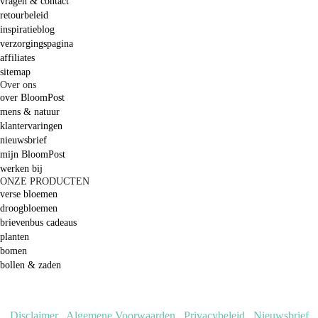
vragen & contact
retourbeleid
inspiratieblog
verzorgingspagina
affiliates
sitemap
Over ons
over BloomPost
mens & natuur
klantervaringen
nieuwsbrief
mijn BloomPost
werken bij
ONZE PRODUCTEN
verse bloemen
droogbloemen
brievenbus cadeaus
planten
bomen
bollen & zaden
Disclaimer
.
Algemene Voorwaarden
.
Privacybeleid
.
Nieuwsbrief