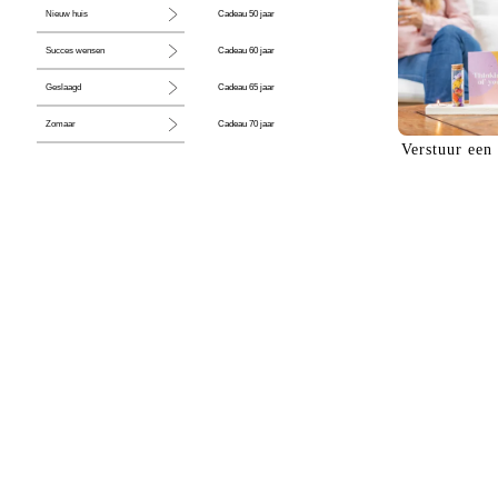
Cadeau 50 jaar
Nieuw huis
Cadeau 60 jaar
Succes wensen
Cadeau 65 jaar
Geslaagd
Cadeau 70 jaar
Zomaar
Verstuur een
Cadeau 80 jaar
Huwelijk
Jubileum
Liefde
Condoleance
Zwangerschap
Liefs
Trots
Pensioen