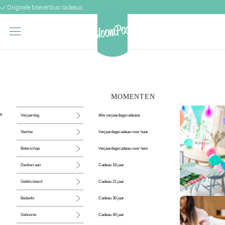
Originele brievenbus cadeaus
MOMENTEN
Alle verjaardagscadeaus
Verjaardag
Verjaardagscadeau voor haar
Sterkte
Verjaardagscadeau voor hem
Beterschap
Cadeau 18 jaar
Denken aan
Cadeau 21 jaar
Gefeliciteerd
Cadeau 30 jaar
Bedankt
De perfecte
Cadeau 40 jaar
Geboorte