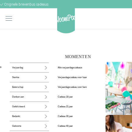
Originele brievenbus cadeaus
MOMENTEN
Alle verjaardagscadeaus
Verjaardag
Verjaardagscadeau voor haar
Sterkte
Verjaardagscadeau voor hem
Beterschap
Cadeau 18 jaar
Denken aan
Cadeau 21 jaar
Gefeliciteerd
Cadeau 30 jaar
Bedankt
De perfecte
Cadeau 40 jaar
Geboorte