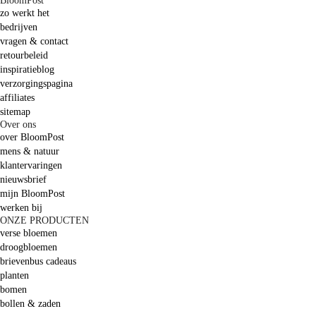
BloomPost
zo werkt het
bedrijven
vragen & contact
retourbeleid
inspiratieblog
verzorgingspagina
affiliates
sitemap
Over ons
over BloomPost
mens & natuur
klantervaringen
nieuwsbrief
mijn BloomPost
werken bij
ONZE PRODUCTEN
verse bloemen
droogbloemen
brievenbus cadeaus
planten
bomen
bollen & zaden