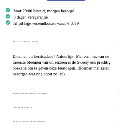
Voor 20:00 besteld, morgen bezorgd
9 dagen versgarantie
€ 3,99
Altijd lage verzendkosten vanaf
SWEETY KERST BLOEMEN
Bloemen als kerstcadeau? Natuurlijk! Met een mix van de
mooiste bloemen van dit seizoen is de Sweety een prachtig
boeketje om te geven deze feestdagen. Bloemen met kerst
bezorgen was nog nooit zo leuk!
KENMERKEN BRIEVENBUS BLOEMEN
100% VERSGARANTIE
OP NAAR EEN GROENERE WERELD!