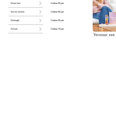
Cadeau 50 jaar
Nieuw huis
Cadeau 60 jaar
Succes wensen
Cadeau 65 jaar
Geslaagd
Cadeau 70 jaar
Zomaar
Verstuur een
Cadeau 80 jaar
Huwelijk
Jubileum
Liefde
Condoleance
Zwangerschap
Liefs
Trots
Pensioen