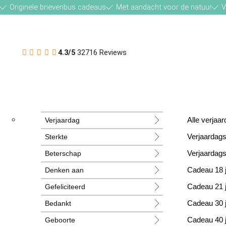
Originele brievenbus cadeaus
Met aandacht voor de natuur
V
4.3/5
32716 Reviews
Verjaardag
Alle verja
Sterkte
Verjaardag
Beterschap
Verjaardag
Denken aan
Cadeau 18 
Gefeliciteerd
Cadeau 21 
Bedankt
Cadeau 30 
Geboorte
Cadeau 40 