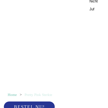
Nicht
Juf
Home
>
Pretty Pink Sterkte
BESTEL NU!