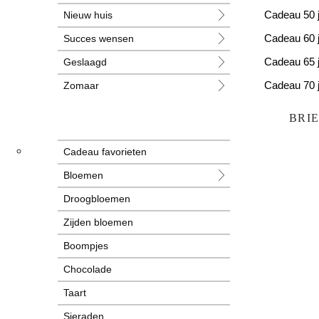
Nieuw huis
Cadeau 50 
Succes wensen
Cadeau 60 
Geslaagd
Cadeau 65 
Zomaar
Cadeau 70 
Huwelijk
Cadeau 80 
BRI
Jubileum
Cadeau favorieten
Liefde
Bloemen
Condoleance
Droogbloemen
Zwangerschap
Zijden bloemen
Liefs
Boompjes
Trots
Chocolade
Pensioen
Taart
Sieraden