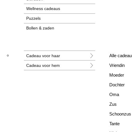
Wellness cadeaus
Puzzels
Bollen & zaden
Tegeltjes
Grotere cadeaus
Cadeau voor haar
Alle cadeau
Nieuwe cadeaus
Cadeau voor hem
Vriendin
Alle cadeaus
Moeder
Dochter
Oma
Zus
Schoonzus
Tante