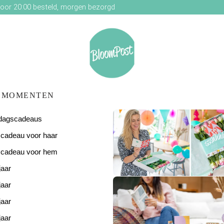
oor 20:00 besteld, morgen bezorgd
MOMENTEN
ardagscadeaus
scadeau voor haar
scadeau voor hem
jaar
De perfecte
verjaardagsverras
jaar
jaar
jaar