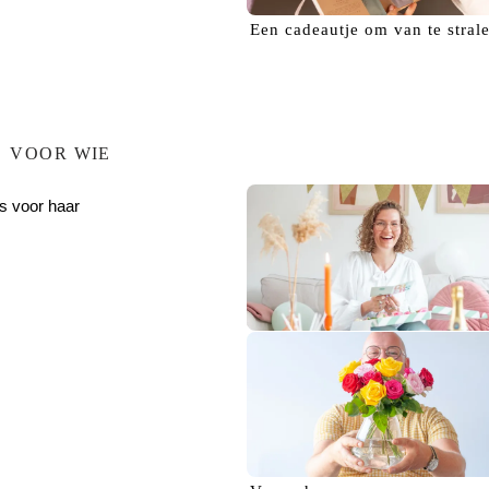
Een
cadeautje
om van te stral
VOOR WIE
s voor haar
Verras haar