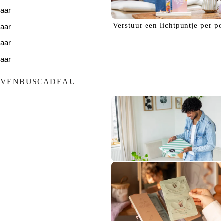
jaar
Verstuur een
lichtpuntje
per p
jaar
jaar
jaar
jaar
EVENBUSCADEAU
Bezorg een
glimlach!