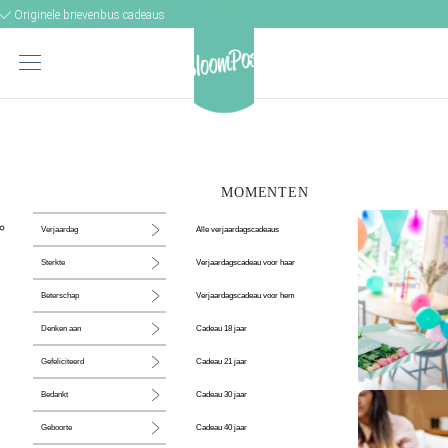
Originele brievenbus cadeaus
MOMENTEN
Alle verjaardagscadeaus
Verjaardag
Verjaardagscadeau voor haar
Sterkte
Verjaardagscadeau voor hem
Beterschap
Cadeau 18 jaar
Denken aan
Cadeau 21 jaar
Gefeliciteerd
Cadeau 30 jaar
Bedankt
De perfecte
Cadeau 40 jaar
Geboorte