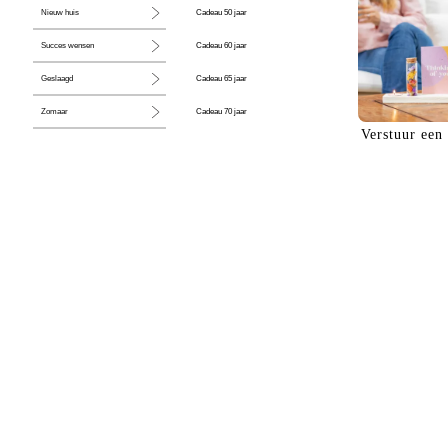
Cadeau 50 jaar
Nieuw huis
Cadeau 60 jaar
Succes wensen
Cadeau 65 jaar
Geslaagd
Cadeau 70 jaar
Zomaar
Verstuur een
Cadeau 80 jaar
Huwelijk
Jubileum
Liefde
Condoleance
Zwangerschap
Liefs
Trots
Pensioen