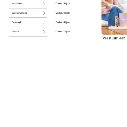
Cadeau 50 jaar
Nieuw huis
Cadeau 60 jaar
Succes wensen
Cadeau 65 jaar
Geslaagd
Cadeau 70 jaar
Zomaar
Verstuur een
Cadeau 80 jaar
Huwelijk
Jubileum
Liefde
Condoleance
Zwangerschap
Liefs
Trots
Pensioen