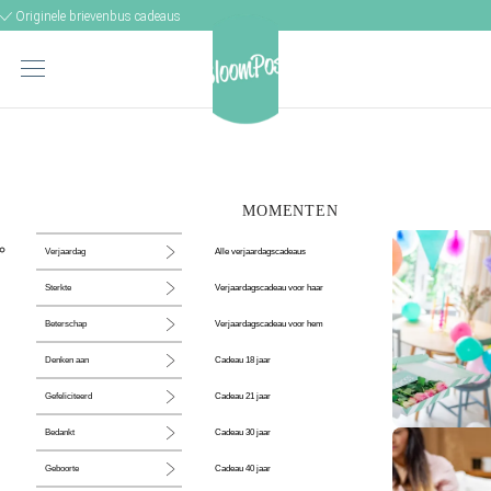
Originele brievenbus cadeaus
MOMENTEN
Alle verjaardagscadeaus
Verjaardag
Verjaardagscadeau voor haar
Sterkte
Verjaardagscadeau voor hem
Beterschap
Cadeau 18 jaar
Denken aan
Cadeau 21 jaar
Gefeliciteerd
Cadeau 30 jaar
Bedankt
De perfecte
Cadeau 40 jaar
Geboorte