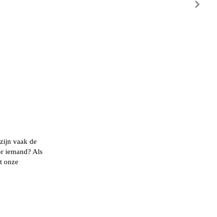
 zijn vaak de
oor iemand? Als
t onze