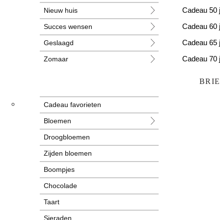
Nieuw huis
Cadeau 50 
Succes wensen
Cadeau 60 
Geslaagd
Cadeau 65 
Zomaar
Cadeau 70 
Huwelijk
Cadeau 80 
BRI
Jubileum
Cadeau favorieten
Liefde
Bloemen
Condoleance
Droogbloemen
Zwangerschap
Zijden bloemen
Liefs
Boompjes
Trots
Chocolade
Pensioen
Taart
Sieraden