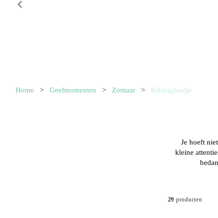
Item
1
Home
>
Geefmomenten
>
Zomaar
>
Kleinigheidje
of
10
Je hoeft nie
kleine attenti
bedan
29
producten