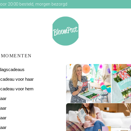
oor 20:00 besteld, morgen bezorgd
MOMENTEN
ardagscadeaus
scadeau voor haar
scadeau voor hem
jaar
De perfecte
verjaardagsverras
jaar
jaar
jaar