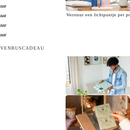
jaar
Verstuur een
lichtpuntje
per p
jaar
jaar
jaar
jaar
EVENBUSCADEAU
Bezorg een
glimlach!