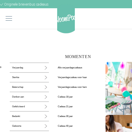
Originele brievenbus cadeaus
MOMENTEN
Alle verjaardagscadeaus
Verjaardag
Verjaardagscadeau voor haar
Sterkte
Verjaardagscadeau voor hem
Beterschap
Cadeau 18 jaar
Denken aan
Cadeau 21 jaar
Gefeliciteerd
Cadeau 30 jaar
Bedankt
De perfecte
Cadeau 40 jaar
Geboorte